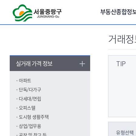
서브메뉴 바로가기
부동산종합정
거래정
TIP
실거래 가격 정보
아파트
단독/다가구
다세대/연립
오피스텔
도시형 생활주택
상업/업무용
유형선택
공장 및 창고 등