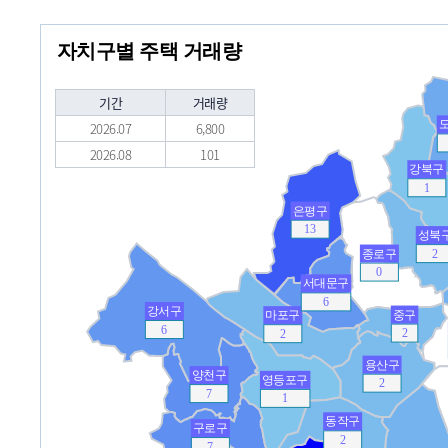
자치구별 주택 거래량
기간
거래량
2026.07
6,800
2026.08
101
강북구
1
은평구
13
성북
종로구
2
0
서대문구
6
강서구
중구
마포구
6
2
2
용산구
양천구
영등포구
2
7
1
동작구
구로구
2
7