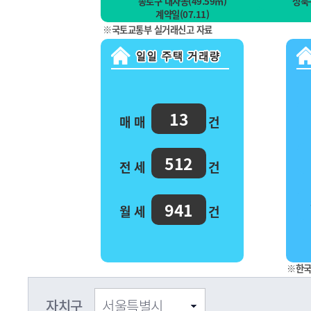
종로구 내자동(49.59㎡)
성북구
계약일(07.11)
※국토교통부 실거래신고 자료
13
매 매
건
512
전 세
건
941
월 세
건
※한국
자치구