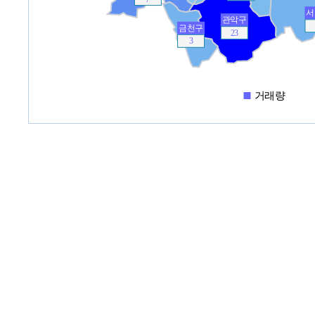
서
관악구
금천구
23
3
거래량